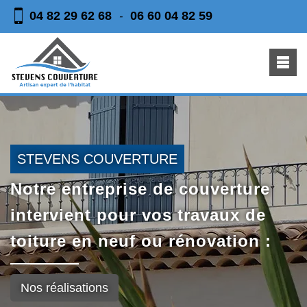
04 82 29 62 68
06 60 04 82 59
-
STEVENS COUVERTURE
Notre entreprise de couverture
intervient pour vos travaux de
toiture en neuf ou rénovation :
Nos réalisations