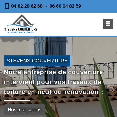
04 82 29 62 68
06 60 04 82 59
-
STEVENS COUVERTURE
Notre entreprise de couverture
intervient pour vos travaux de
toiture en neuf ou rénovation :
Nos réalisations