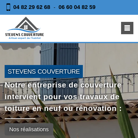
04 82 29 62 68
06 60 04 82 59
-
STEVENS COUVERTURE
Notre entreprise de couverture
intervient pour vos travaux de
toiture en neuf ou rénovation :
Nos réalisations