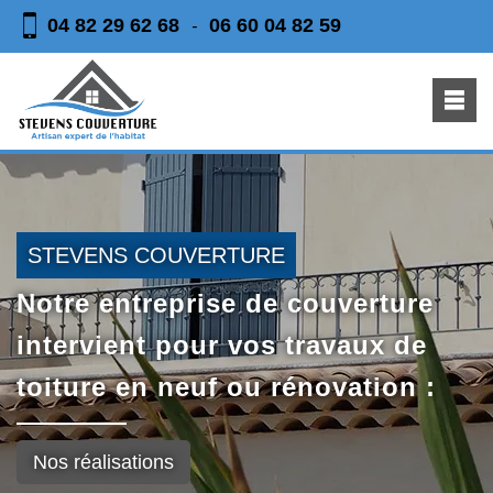
04 82 29 62 68
06 60 04 82 59
-
STEVENS COUVERTURE
Notre entreprise de couverture
intervient pour vos travaux de
toiture en neuf ou rénovation :
Nos réalisations