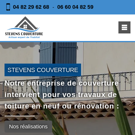
04 82 29 62 68
06 60 04 82 59
-
STEVENS COUVERTURE
Notre entreprise de couverture
intervient pour vos travaux de
toiture en neuf ou rénovation :
Nos réalisations