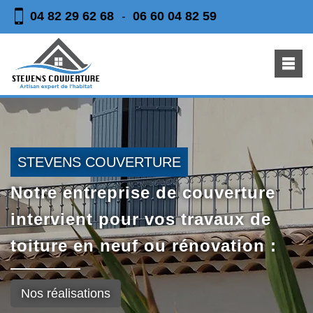
04 82 29 62 68
06 60 04 82 59
-
STEVENS COUVERTURE
Notre entreprise de couverture
intervient pour vos travaux de
toiture en neuf ou rénovation :
Nos réalisations