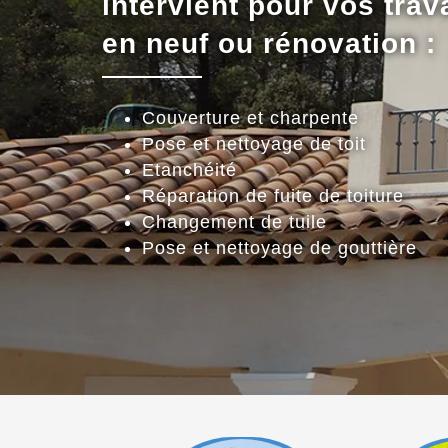
intervient pour vos trav
en neuf ou rénovation :
Couverture et charpente
Pose et nettoyage de toit
Etanchéité
Réparation de fuite de toiture
Changement de tuile
Pose et nettoyage de gouttière