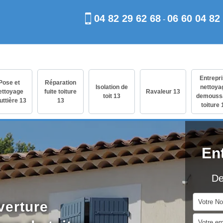
04 82 29 62 68
06 60 04 82
-
Entrepr
Pose et
Réparation
Isolation de
nettoya
ettoyage
fuite toiture
Ravaleur 13
toit 13
demouss
uttière 13
13
toiture 
En
De
verture