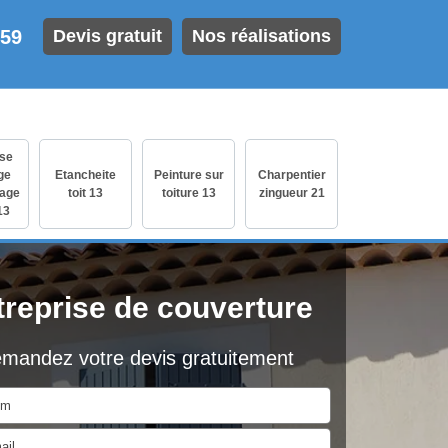
 59
Devis gratuit
Nos réalisations
ise
ge
Etancheite
Peinture sur
Charpentier
age
toit 13
toiture 13
zingueur 21
13
treprise de couverture
mandez votre devis gratuitement