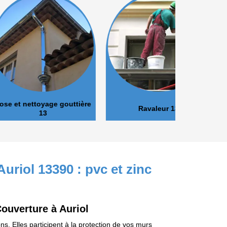
oyage gouttière
Ravaleur 13
Peinture 
13
uriol 13390 : pvc et zinc
ouverture à Auriol
s. Elles participent à la protection de vos murs