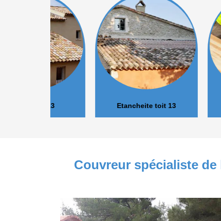
r 13
Etancheite toit 13
Isolation 
Couvreur spécialiste de 