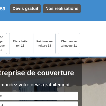
 59
Devis gratuit
Nos réalisations
ise
ge
Etancheite
Peinture sur
Charpentier
age
toit 13
toiture 13
zingueur 21
13
treprise de couverture
mandez votre devis gratuitement