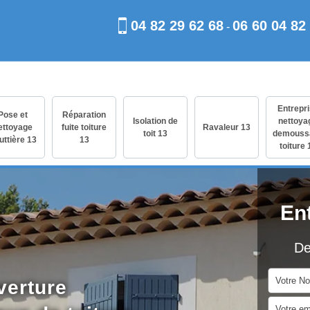
04 82 29 62 68
06 60 04 82
-
Entrepr
Pose et
Réparation
Isolation de
nettoya
ettoyage
fuite toiture
Ravaleur 13
toit 13
demouss
uttière 13
13
toiture 
En
De
verture