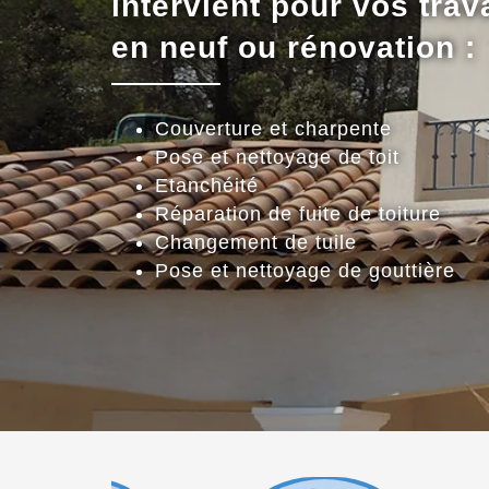
intervient pour vos trav
en neuf ou rénovation :
Couverture et charpente
Pose et nettoyage de toit
Etanchéité
Réparation de fuite de toiture
Changement de tuile
Pose et nettoyage de gouttière