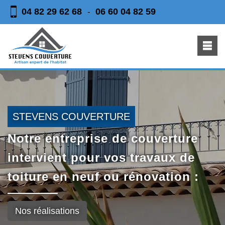
04 82 29 62 68
06 60 04 82 59
-
STEVENS COUVERTURE
Notre entreprise de couverture
intervient pour vos travaux de
toiture en neuf ou rénovation :
Nos réalisations