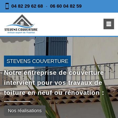
04 82 29 62 68
06 60 04 82 59
-
STEVENS COUVERTURE
Notre entreprise de couverture
intervient pour vos travaux de
toiture en neuf ou rénovation :
Nos réalisations