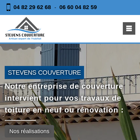
04 82 29 62 68
06 60 04 82 59
-
STEVENS COUVERTURE
Notre entreprise de couverture
intervient pour vos travaux de
toiture en neuf ou rénovation :
Nos réalisations