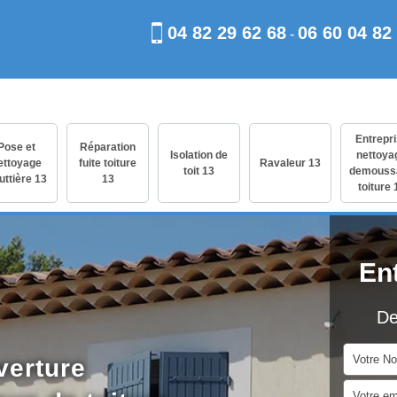
04 82 29 62 68
06 60 04 82
-
Entrepr
Pose et
Réparation
Isolation de
nettoya
ettoyage
fuite toiture
Ravaleur 13
toit 13
demouss
uttière 13
13
toiture 
En
De
verture