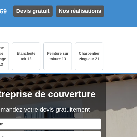
 59
Devis gratuit
Nos réalisations
ise
ge
Etancheite
Peinture sur
Charpentier
age
toit 13
toiture 13
zingueur 21
13
treprise de couverture
mandez votre devis gratuitement