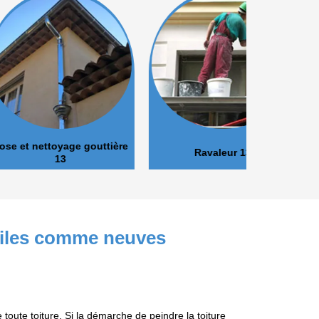
oyage gouttière
Ravaleur 13
Peinture 
13
 tuiles comme neuves
e toute toiture. Si la démarche de peindre la toiture