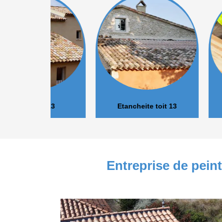
r 13
Etancheite toit 13
Isolation 
Entreprise de peint