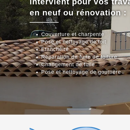
intervient pour vos trav
en neuf ou rénovation :
Couverture et charpente
Pose et nettoyage de toit
Etanchéité
Réparation de fuite de toiture
Changement de tuile
Pose et nettoyage de gouttière