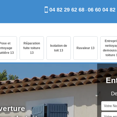
04 82 29 62 68
06 60 04 82
-
Entrepr
Pose et
Réparation
Isolation de
nettoya
ettoyage
fuite toiture
Ravaleur 13
toit 13
demouss
uttière 13
13
toiture 
En
De
verture