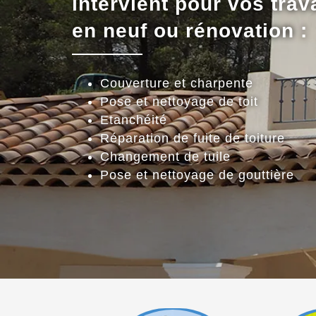
intervient pour vos trav
en neuf ou rénovation :
Couverture et charpente
Pose et nettoyage de toit
Etanchéité
Réparation de fuite de toiture
Changement de tuile
Pose et nettoyage de gouttière