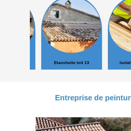
r 13
Etancheite toit 13
Isolation 
Entreprise de peintu