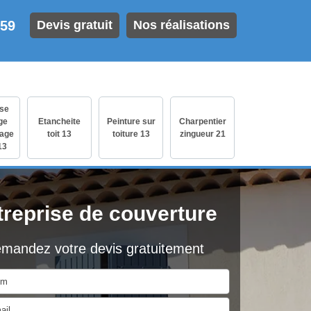
 59
Devis gratuit
Nos réalisations
ise
ge
Etancheite
Peinture sur
Charpentier
age
toit 13
toiture 13
zingueur 21
13
treprise de couverture
mandez votre devis gratuitement