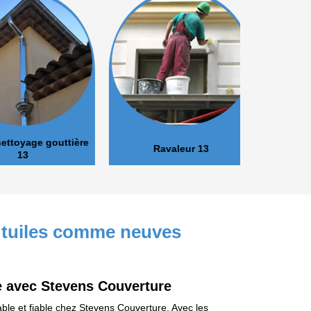
oyage gouttière
Ravaleur 13
Peinture 
13
s tuiles comme neuves
le avec Stevens Couverture
dable et fiable chez Stevens Couverture. Avec les