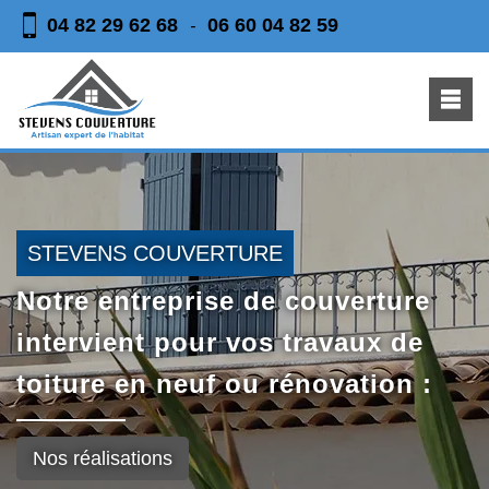
04 82 29 62 68
06 60 04 82 59
-
STEVENS COUVERTURE
Notre entreprise de couverture
intervient pour vos travaux de
toiture en neuf ou rénovation :
Nos réalisations