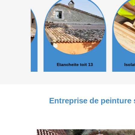
r 13
Etancheite toit 13
Isolation 
Entreprise de peinture