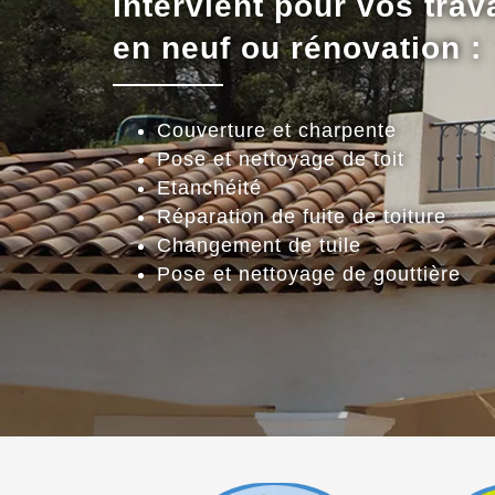
intervient pour vos trav
en neuf ou rénovation :
Couverture et charpente
Pose et nettoyage de toit
Etanchéité
Réparation de fuite de toiture
Changement de tuile
Pose et nettoyage de gouttière