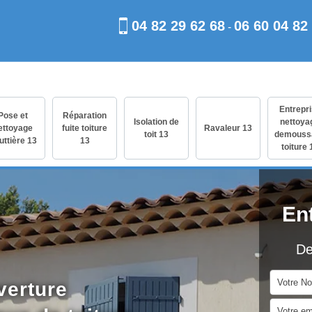
04 82 29 62 68
06 60 04 82
-
Entrepr
Pose et
Réparation
Isolation de
nettoya
ettoyage
fuite toiture
Ravaleur 13
toit 13
demouss
uttière 13
13
toiture 
En
De
verture