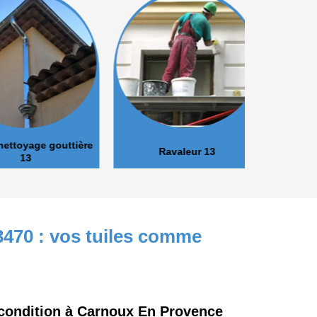
oyage gouttière
Ravaleur 13
Peinture 
13
3470 : vos tuiles comme
e condition à Carnoux En Provence