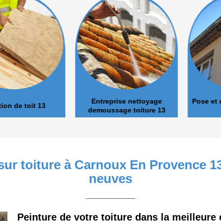
Entreprise nettoyage
Pose et nett
de toit 13
demoussage toiture 13
 sur toiture à Carnoux En Provence 1
neuves
Peinture de votre toiture dans la meilleur