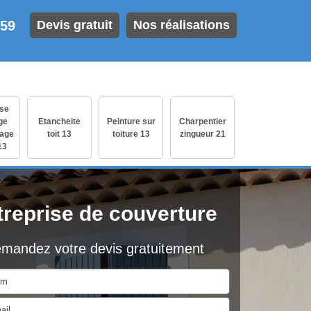
 59
Devis gratuit
Nos réalisations
ise
ge
Etancheite
Peinture sur
Charpentier
age
toit 13
toiture 13
zingueur 21
13
treprise de couverture
mandez votre devis gratuitement