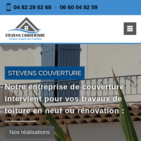
04 82 29 62 68
06 60 04 82 59
-
STEVENS COUVERTURE
Notre entreprise de couverture
intervient pour vos travaux de
toiture en neuf ou rénovation :
Nos réalisations