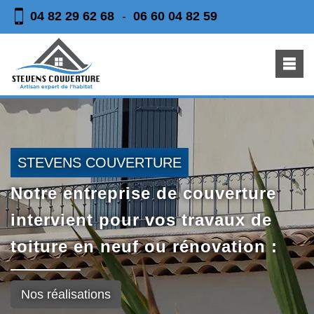
04 82 29 62 68
06 60 04 82 59
-
STEVENS COUVERTURE
Notre entreprise de couverture
intervient pour vos travaux de
toiture en neuf ou rénovation :
Nos réalisations