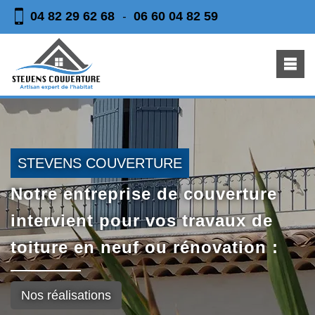
04 82 29 62 68
06 60 04 82 59
-
STEVENS COUVERTURE
Notre entreprise de couverture
intervient pour vos travaux de
toiture en neuf ou rénovation :
Nos réalisations