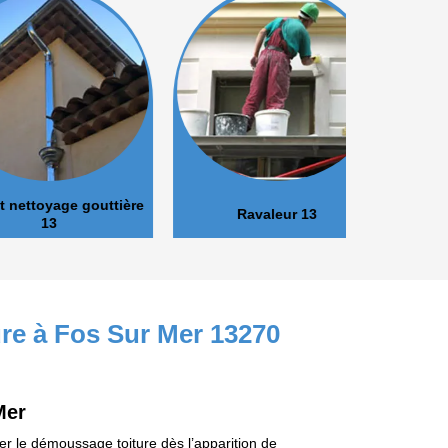
oyage gouttière
Ravaleur 13
Peinture 
13
ure à Fos Sur Mer 13270
Mer
tuer le démoussage toiture dès l’apparition de