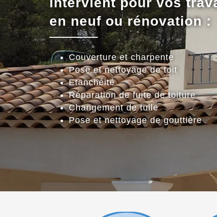
intervient pour vos trav
en neuf ou rénovation :
Couverture et charpente
Pose et nettoyage de toit
Etanchéité
Réparation de fuite de toiture
Changement de tuile
Pose et nettoyage de gouttière