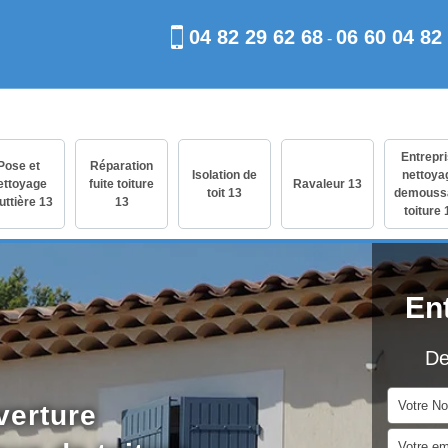
04 82 29 62 68
06 60 04 82
-
Entrepr
Pose et
Réparation
Isolation de
nettoya
ettoyage
fuite toiture
Ravaleur 13
toit 13
demouss
uttière 13
13
toiture 
En
De
verture