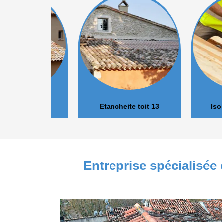
r 13
Etancheite toit 13
Isolation 
Entreprise spécialisée