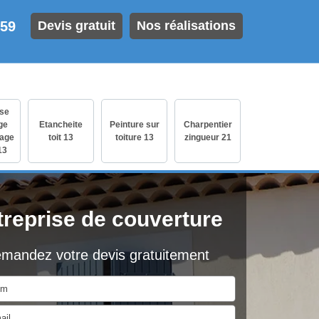
 59
Devis gratuit
Nos réalisations
ise
ge
Etancheite
Peinture sur
Charpentier
age
toit 13
toiture 13
zingueur 21
13
treprise de couverture
mandez votre devis gratuitement