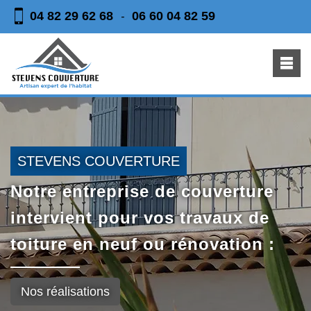
04 82 29 62 68
06 60 04 82 59
-
STEVENS COUVERTURE
Notre entreprise de couverture
intervient pour vos travaux de
toiture en neuf ou rénovation :
Nos réalisations