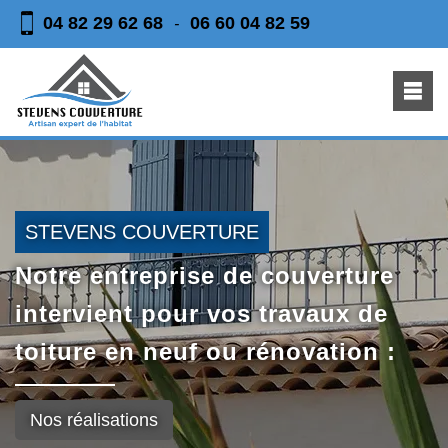
04 82 29 62 68
06 60 04 82 59
-
STEVENS COUVERTURE
Notre entreprise de couverture
intervient pour vos travaux de
toiture en neuf ou rénovation :
Nos réalisations