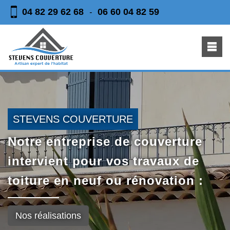
04 82 29 62 68
06 60 04 82 59
-
STEVENS COUVERTURE
Notre entreprise de couverture
intervient pour vos travaux de
toiture en neuf ou rénovation :
Nos réalisations