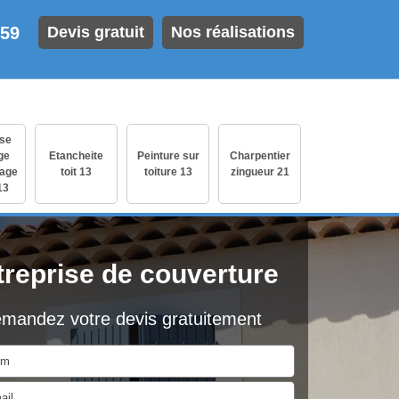
 59
Devis gratuit
Nos réalisations
ise
ge
Etancheite
Peinture sur
Charpentier
age
toit 13
toiture 13
zingueur 21
13
treprise de couverture
mandez votre devis gratuitement