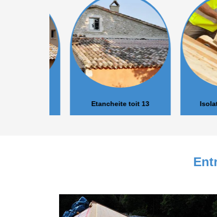
r 13
Etancheite toit 13
Isolation 
Entr