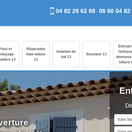
04 82 29 62 68
06 60 04 82
-
Entrepr
Pose et
Réparation
Isolation de
nettoya
ettoyage
fuite toiture
Ravaleur 13
toit 13
demouss
uttière 13
13
toiture 
En
De
verture