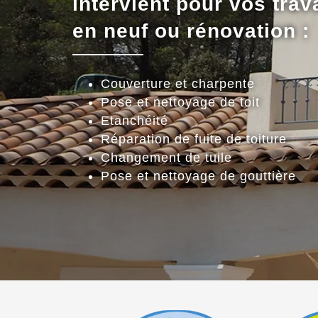
intervient pour vos trav
en neuf ou rénovation :
Couverture et charpente
Pose et nettoyage de toit
Etanchéité
Réparation de fuite de toiture
Changement de tuile
Pose et nettoyage de gouttière