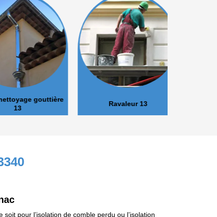
oyage gouttière
Ravaleur 13
Peinture 
13
13340
nac
soit pour l’isolation de comble perdu ou l’isolation