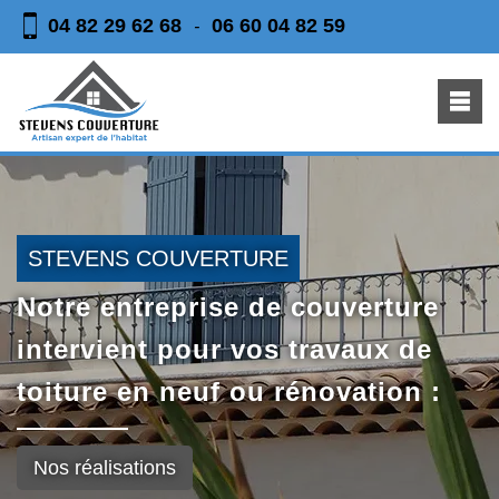
04 82 29 62 68
06 60 04 82 59
-
STEVENS COUVERTURE
Notre entreprise de couverture
intervient pour vos travaux de
toiture en neuf ou rénovation :
Nos réalisations