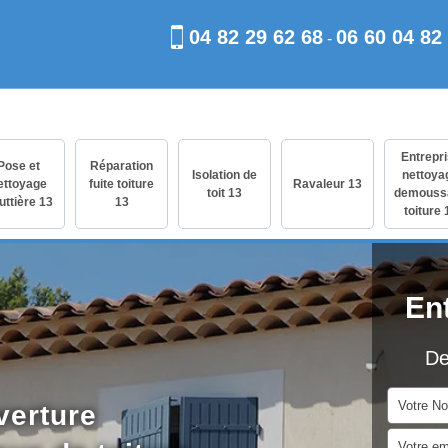
04 82 29 62 68
06 60 04 82
-
Entrepr
Pose et
Réparation
Isolation de
nettoya
ettoyage
fuite toiture
Ravaleur 13
toit 13
demouss
uttière 13
13
toiture 
En
De
verture