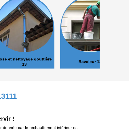
oyage gouttière
Ravaleur 13
Peinture 
13
13111
rvir !
r donnée par le réchauffement intérieur est