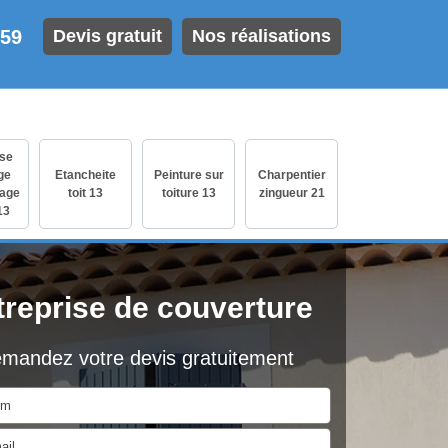
 59
Devis gratuit
Nos réalisations
ise
ge
Etancheite
Peinture sur
Charpentier
age
toit 13
toiture 13
zingueur 21
13
treprise de couverture
mandez votre devis gratuitement