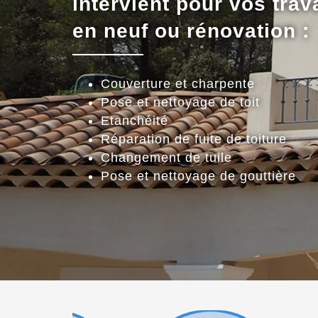
intervient pour vos trav
en neuf ou rénovation :
Couverture et charpente
Pose et nettoyage de toit
Etanchéité
Réparation de fuite de toiture
Changement de tuile
Pose et nettoyage de gouttière