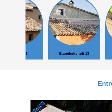
r 13
Etancheite toit 13
Isolation 
Entr