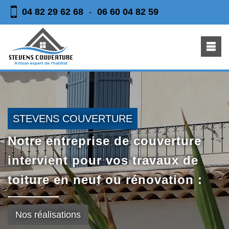
04 82 29 62 68
06 60 04 82 59
-
STEVENS COUVERTURE
Notre entreprise de couverture
intervient pour vos travaux de
toiture en neuf ou rénovation :
Nos réalisations