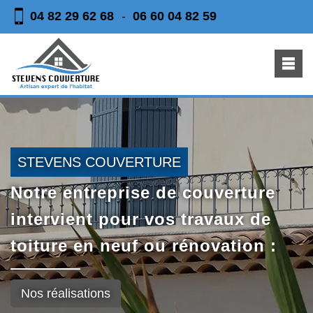
04 82 29 62 68
06 60 04 82 59
-
STEVENS COUVERTURE
Notre entreprise de couverture
intervient pour vos travaux de
toiture en neuf ou rénovation :
Nos réalisations