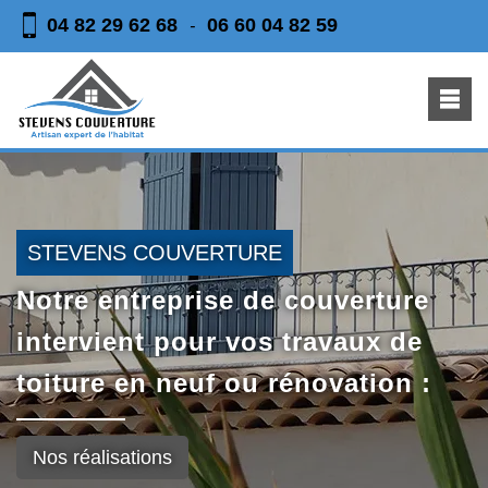
04 82 29 62 68
06 60 04 82 59
-
STEVENS COUVERTURE
Notre entreprise de couverture
intervient pour vos travaux de
toiture en neuf ou rénovation :
Nos réalisations