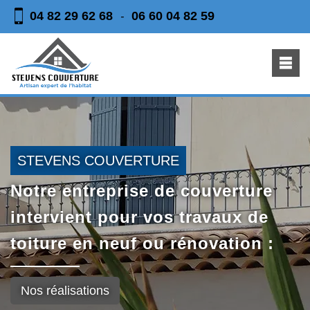
04 82 29 62 68
06 60 04 82 59
-
STEVENS COUVERTURE
Notre entreprise de couverture
intervient pour vos travaux de
toiture en neuf ou rénovation :
Nos réalisations