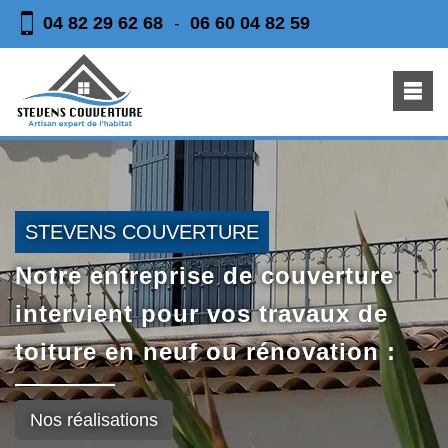
04 82 29 62 68
06 60 04 82 59
-
STEVENS COUVERTURE
Notre entreprise de couverture
intervient pour vos travaux de
toiture en neuf ou rénovation :
Nos réalisations