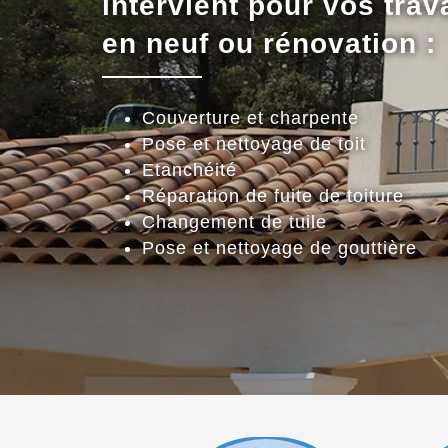
intervient pour vos trav
en neuf ou rénovation :
Couverture et charpente
Pose et nettoyage de toit
Etanchéité
Réparation de fuite de toiture
Changement de tuile
Pose et nettoyage de gouttière