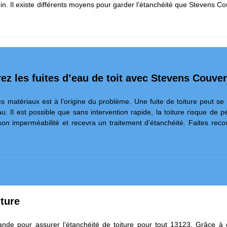
e soin. Il existe différents moyens pour garder l’étanchéité que Steven
rez les fuites d’eau de toit avec Stevens Couve
es matériaux est à l’origine du problème. Une fuite de toiture peut se tr
. Il est possible que sans intervention rapide, la toiture risque de 
son imperméabilité et recevra un traitement d’étanchéité. Faites reco
iture
de pour assurer l’étanchéité de toiture pour tout 13123. Grâce à d