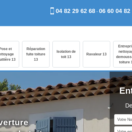
04 82 29 62 68
06 60 04 82
-
Entrepr
Pose et
Réparation
Isolation de
nettoya
ettoyage
fuite toiture
Ravaleur 13
toit 13
demouss
uttière 13
13
toiture 
En
De
verture