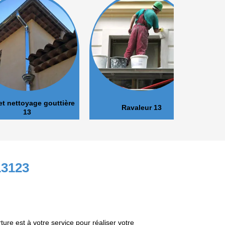
oyage gouttière
Ravaleur 13
Peinture 
13
13123
ture est à votre service pour réaliser votre