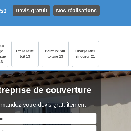
 59
Devis gratuit
Nos réalisations
ise
ge
Etancheite
Peinture sur
Charpentier
age
toit 13
toiture 13
zingueur 21
13
treprise de couverture
mandez votre devis gratuitement