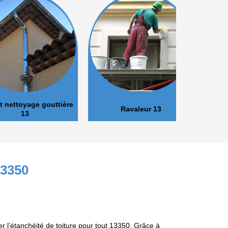
oyage gouttière
Ravaleur 13
Peinture 
13
13350
 l’étanchéité de toiture pour tout 13350. Grâce à