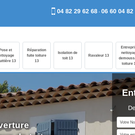
04 82 29 62 68
06 60 04 82
-
Entrepr
Pose et
Réparation
Isolation de
nettoya
ettoyage
fuite toiture
Ravaleur 13
toit 13
demouss
uttière 13
13
toiture 
En
De
verture