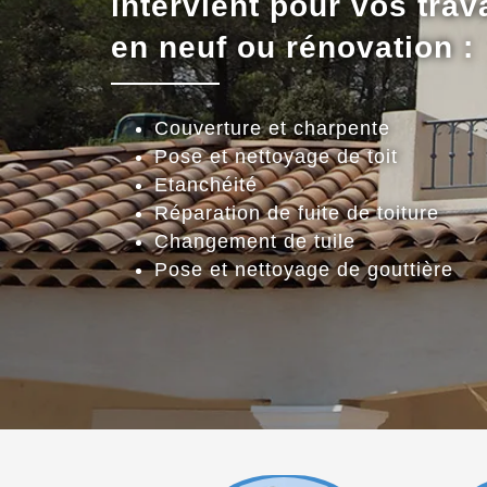
intervient pour vos trav
en neuf ou rénovation :
Couverture et charpente
Pose et nettoyage de toit
Etanchéité
Réparation de fuite de toiture
Changement de tuile
Pose et nettoyage de gouttière