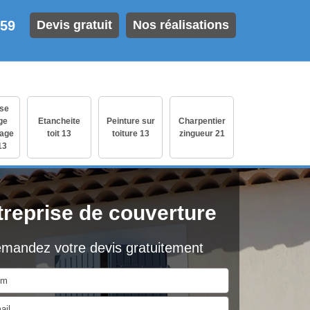
 59
Devis gratuit
Nos réalisations
ise
ge
Etancheite
Peinture sur
Charpentier
age
toit 13
toiture 13
zingueur 21
13
treprise de couverture
mandez votre devis gratuitement